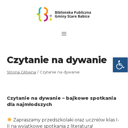
Przejdź
do
treści
Otwórz
Czytanie na dywanie
Strona Główna
/
Czytanie na dywanie
Czytanie na dywanie – bajkowe spotkania
dla najmłodszych
Zapraszamy przedszkolaki oraz uczniów klas I-
II na wyjątkowe spotkania z literaturą!