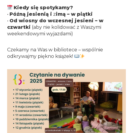
Kiedy się spotykamy?
•
Późną jesienią i
z
imą – w piątki
•
Od wiosny do wczesnej jesieni – w
czwartki
(aby nie kolidować z Waszymi
weekendowymi wyjazdami)
Czekamy na Was w bibliotece – wspólnie
odkrywajmy piękno książek!