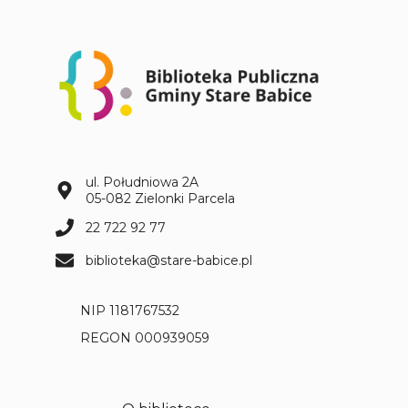
ul. Południowa 2A
05-082 Zielonki Parcela
22 722 92 77
biblioteka@stare-babice.pl
NIP 1181767532
REGON 000939059