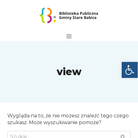
Przejdź
do
treści
Otwórz
view
Wygląda na to, że nie możesz znaleźć tego czego
szukasz. Może wyszukiwanie pomoże?
Szukaj: