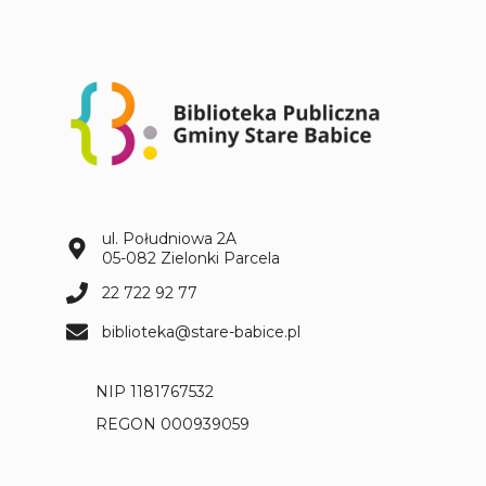
e
n
a
d
y
w
a
n
i
e
ul. Południowa 2A
9
05-082 Zielonki Parcela
m
22 722 92 77
a
j
biblioteka@stare-babice.pl
a
NIP 1181767532
REGON 000939059