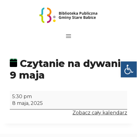
Przejdź
do
treści
Czytanie na dywanie
Otwórz
9 maja
C
5:30 pm
z
8 maja, 2025
y
Zobacz cały kalendarz
t
a
n
i