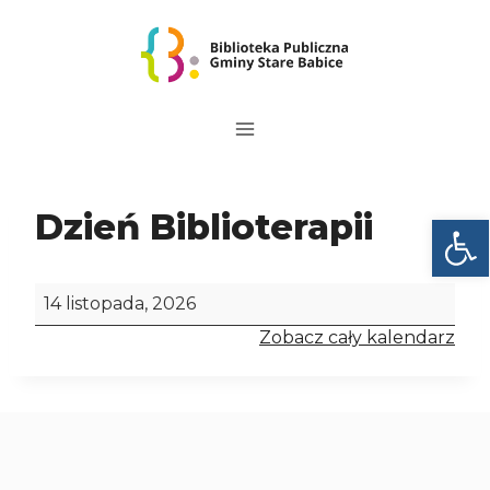
Przejdź
do
treści
Dzień Biblioterapii
Otwórz
D
14 listopada, 2026
z
Zobacz cały kalendarz
i
e
ń
B
i
b
l