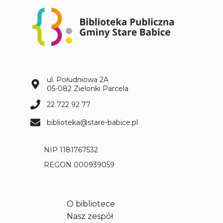
i
o
t
e
r
a
p
ul. Południowa 2A
i
05-082 Zielonki Parcela
i
22 722 92 77
biblioteka@stare-babice.pl
NIP 1181767532
REGON 000939059
O bibliotece
Nasz zespół