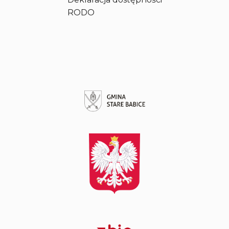
k
RODO
a