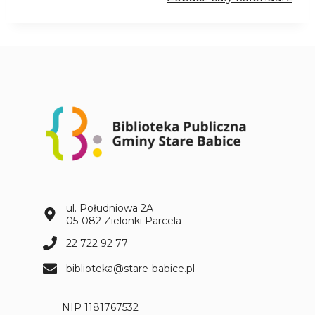
d
z
i
e
ż
o
w
y
D
y
s
k
u
s
ul. Południowa 2A
y
05-082 Zielonki Parcela
j
22 722 92 77
n
y
biblioteka@stare-babice.pl
K
l
NIP 1181767532
u