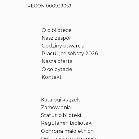
b
REGON 000939059
K
s
i
O bibliotece
ą
Nasz zespół
ż
k
Godziny otwarcia
i
Pracujące soboty 2026
2
Nasza oferta
7
O co pytacie
p
Kontakt
a
ź
d
Katalogi książek
z
i
Zamówienia
e
Statut biblioteki
r
Regulamin biblioteki
n
Ochrona małoletnich
i
Deklaracja dostępności