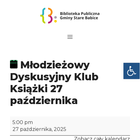
Przejdź
do
treści
Młodzieżowy
Otwórz
Dyskusyjny Klub
Książki 27
października
M
5:00 pm
ł
27 października, 2025
o
Zobacz cały kalendarz