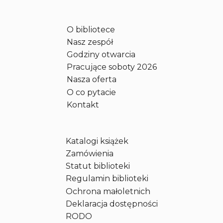
z
k
O bibliotece
i
Nasz zespół
e
m
Godziny otwarcia
M
Pracujące soboty 2026
.
Nasza oferta
P
O co pytacie
i
Kontakt
ą
t
k
Katalogi książek
o
w
Zamówienia
s
Statut biblioteki
k
Regulamin biblioteki
i
Ochrona małoletnich
m
Deklaracja dostępności
RODO