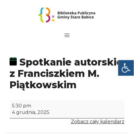
Przejdź
do
treści
Spotkanie autorskie
Otwórz
z Franciszkiem M.
Piątkowskim
S
5:30 pm
p
4 grudnia, 2025
o
Zobacz cały kalendarz
t
k