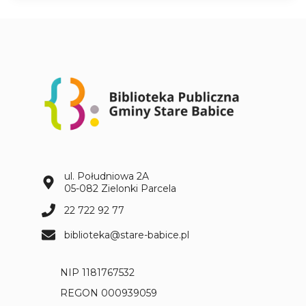
a
n
i
e
a
u
t
o
r
s
k
i
ul. Południowa 2A
e
05-082 Zielonki Parcela
z
22 722 92 77
F
r
biblioteka@stare-babice.pl
a
n
NIP 1181767532
c
i
REGON 000939059
s