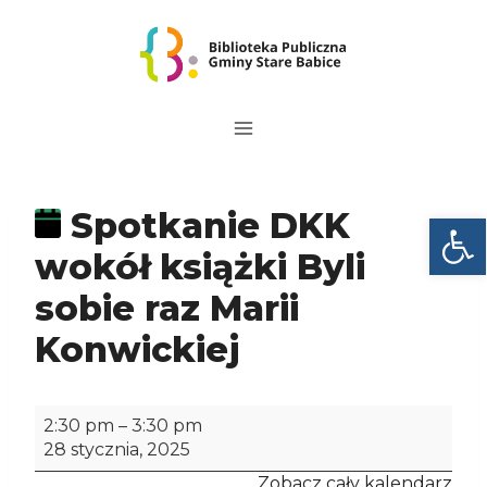
Przejdź
do
treści
Spotkanie DKK
Otwórz
wokół książki Byli
sobie raz Marii
Konwickiej
S
2:30 pm
–
3:30 pm
p
28 stycznia, 2025
o
Zobacz cały kalendarz