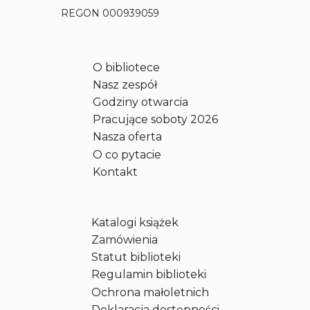
B
REGON 000939059
y
l
i
O bibliotece
s
Nasz zespół
o
b
Godziny otwarcia
i
Pracujące soboty 2026
e
Nasza oferta
r
O co pytacie
a
Kontakt
z
M
a
Katalogi książek
r
i
Zamówienia
i
Statut biblioteki
K
Regulamin biblioteki
o
Ochrona małoletnich
n
Deklaracja dostępności