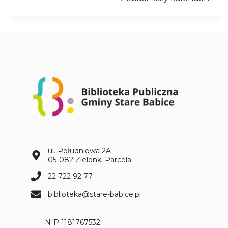
t
k
a
n
i
e
D
K
K
w
o
k
ó
ł
ul. Południowa 2A
k
05-082 Zielonki Parcela
s
22 722 92 77
i
ą
biblioteka@stare-babice.pl
ż
k
NIP 1181767532
i