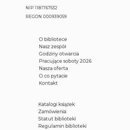
a
NIP 1181767532
t
a
REGON 000939059
-
p
r
O bibliotece
z
Nasz zespół
e
c
Godziny otwarcia
z
Pracujące soboty 2026
y
Nasza oferta
t
O co pytacie
a
Kontakt
t
a
t
Katalogi książek
a
F
Zamówienia
r
Statut biblioteki
a
Regulamin biblioteki