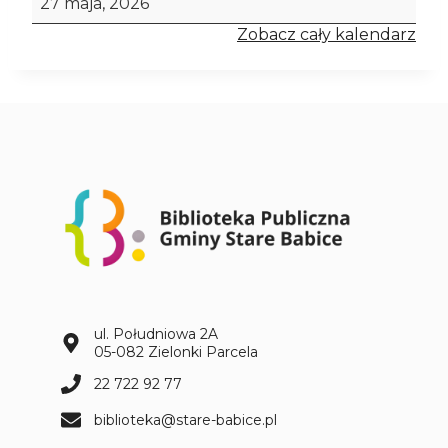
27 maja, 2026
T
Zobacz cały kalendarz
A
T
E
Ż
C
Z
Y
T
A
-
P
o
p
r
ul. Południowa 2A
o
05-082 Zielonki Parcela
s
22 722 92 77
t
u
biblioteka@stare-babice.pl
t