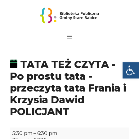
Przejdź
do
treści
TATA TEŻ CZYTA -
Otwórz
Po prostu tata -
przeczyta tata Frania i
Krzysia Dawid
POLICJANT
T
5:30 pm
–
6:30 pm
A